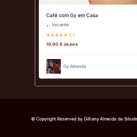
Café com Gy em Casa
Iniciante
5,0
19,90
€
39,90
€
Gy Almeida
© Copyright Reserved by Gilliany Almeida da Silva
I